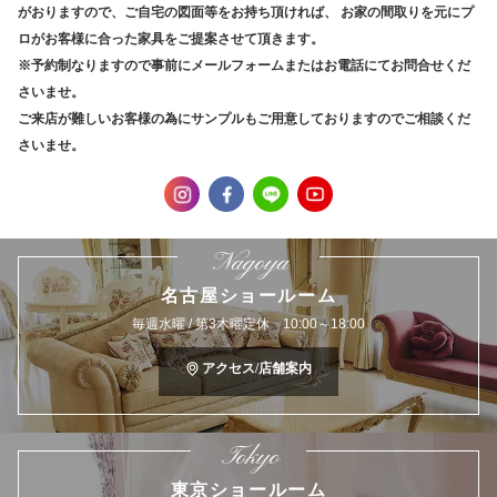
がおりますので、ご自宅の図面等をお持ち頂ければ、
お家の間取りを元にプ
ロがお客様に合った家具をご提案させて頂きます。
※予約制なりますので事前にメールフォームまたはお電話にてお問合せくだ
さいませ。
ご来店が難しいお客様の為にサンプルもご用意しておりますのでご相談くだ
さいませ。
Nagoya
名古屋ショールーム
毎週水曜 / 第3木曜定休 10:00～18:00
アクセス/店舗案内
Tokyo
東京ショールーム