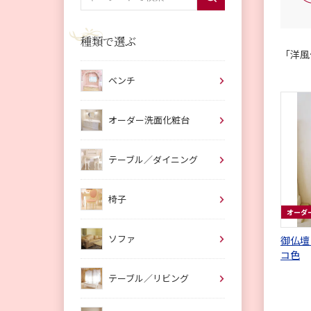
種類で選ぶ
「洋風
ベンチ
オーダー洗面化粧台
テーブル／ダイニング
椅子
オーダ
ソファ
御仏壇
コ色
テーブル／リビング