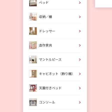
ベッド
収納／棚
ドレッサー
造作家具
マントルピース
キャビネット（飾り棚）
天蓋付きベッド
コンソール