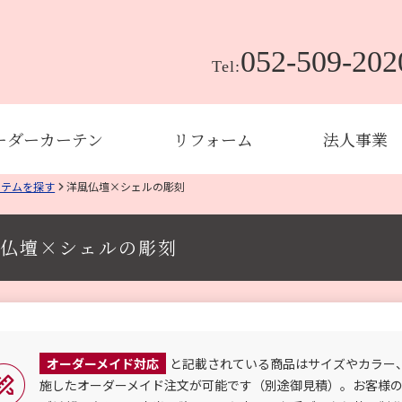
052-509-202
Tel:
ーダーカーテン
リフォーム
法人事業
イテムを探す
洋風仏壇×シェルの彫刻
仏壇×シェルの彫刻
オーダーメイド対応
と記載されている商品はサイズやカラー
施したオーダーメイド注文が可能です（別途御見積）。お客様