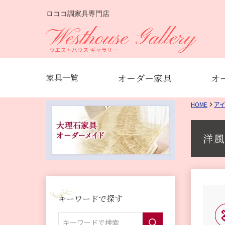
ロココ調家具専門店
オーダー家具
オ
家具一覧
HOME
ア
洋風
キーワードで探す