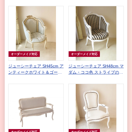
ーム色 ゴールドの彩色 ゴー
ゴールド色 ピンクのフェイク
ルド花かご柄の張地
レザー キルト型押し
オーダーメイド対応
オーダーメイド対応
ジューシーチェア SH45cm ア
ジューシーチェア SH48cm マ
ンティークホワイト＆ゴール
ダム・ココ色 ストライプの張
ド色 プリンシパルスタイル
地
アドニスの張地 ゴールドの鋲
打ち
オーダーメイド対応
オーダーメイド対応