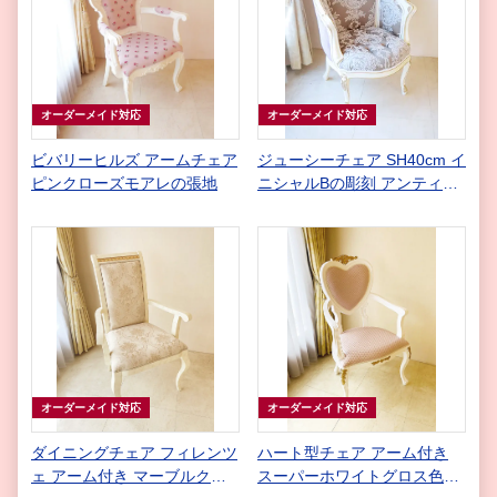
オーダーメイド対応
オーダーメイド対応
ビバリーヒルズ アームチェア
ジューシーチェア SH40cm イ
ピンクローズモアレの張地
ニシャルBの彫刻 アンティー
クホワイト＆ゴールド色 内
側:リボンとブーケ柄シャイン
グレー 外側:ベルベットサマ
ンサ
オーダーメイド対応
オーダーメイド対応
ダイニングチェア フィレンツ
ハート型チェア アーム付き
ェ アーム付き マーブルクリ
スーパーホワイトグロス色&