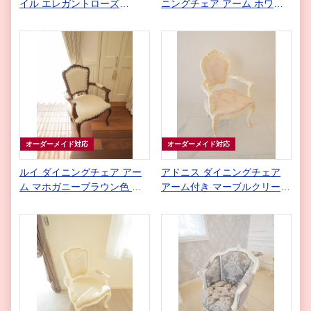
イル エレガントローズ
ニングチェア アーム ホワイ
W180cm ゴールド&ブラック
ト色 ホワイトフェイクレザー
アンティーク ミッドナイトブ
ルーのベルベット
オーダーメイド対応
オーダーメイド対応
ルイ ダイニングチェア アー
アドニス ダイニングチェア
ム マホガニーブラウン色 ホ
アーム付き マーブルクリーム
ワイト 革張り
色 リボンとブーケ柄 シャイ
ニーピンクの張地