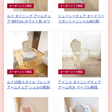
オーダーメイド対応
オーダーメイド対応
ルイ ダイニング アームチェ
ジューシーチェア オードリー
ア W57cm ホワイト色 ホワイ
リボンとイニシャルMの彫刻
トリリーの張地
ホワイト＆シルバー色 リボン
とブーケ柄シャイングレー
オーダーメイド対応
オーダーメイド対応
ルイ15世スタイル フレンチ
アドニス ダイニングチェア
アームチェア シェルの彫刻
アーム付き マーブル模様 ロ
ダブルクッション ホワイトウ
ッソ＆ゴールド色 ホワイト型
ォッシュ ラスティック色
押しフェイクレザー&アント
ワネットのタッセルの張地