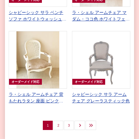
シャビーシック サラ ベンチ
ラ・シェル アームチェア マ
ソファ ホワイトウォッシュラ
ダム・ココ色 ホワイトフェイ
スティック色
クレザーの張り地
オーダーメイド対応
オーダーメイド対応
ラ・シェル アームチェア 背
シャビーシック サラ アーム
もたれラタン 座面 ピンク花
チェア グレーラスティック色
かご柄 お花模様の彫刻 両面
仕上げ
1
2
3
次へ
最後