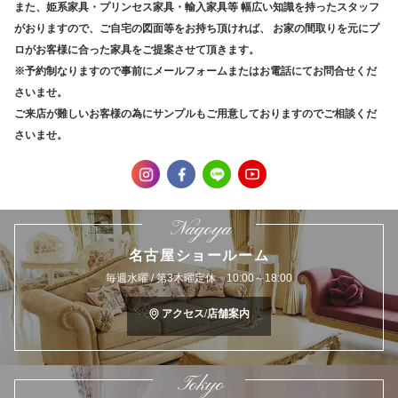
また、姫系家具・プリンセス家具・輸入家具等
幅広い知識を持ったスタッフ
がおりますので、ご自宅の図面等をお持ち頂ければ、
お家の間取りを元にプ
ロがお客様に合った家具をご提案させて頂きます。
※予約制なりますので事前にメールフォームまたはお電話にてお問合せくだ
さいませ。
ご来店が難しいお客様の為にサンプルもご用意しておりますのでご相談くだ
さいませ。
Nagoya
名古屋ショールーム
毎週水曜 / 第3木曜定休 10:00～18:00
アクセス/店舗案内
Tokyo