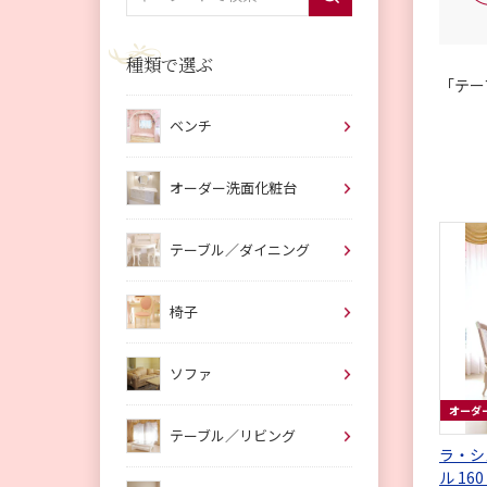
種類で選ぶ
「テー
ベンチ
オーダー洗面化粧台
テーブル／ダイニング
椅子
ソファ
オーダ
テーブル／リビング
ラ・シェル ダイ
ル 16