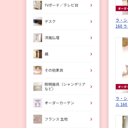
TVボード／テレビ台
オーダ
ラ・シ
デスク
160
洋風仏壇
鏡
その他家具
照明器具（シャンデリア
オーダ
など）
ラ・シ
オーダーカーテン
ル 16
フランス 生地