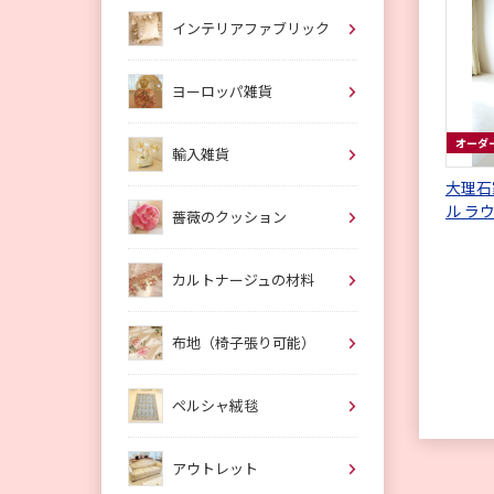
インテリアファブリック
ヨーロッパ雑貨
オーダ
輸入雑貨
大理石
ル ラ
薔薇のクッション
カルトナージュの材料
布地（椅子張り可能）
ペルシャ絨毯
アウトレット