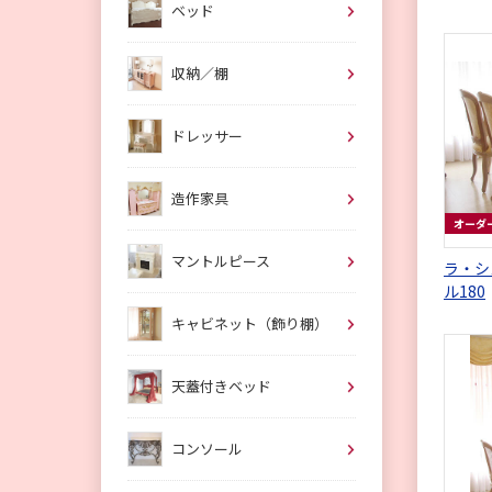
ベッド
収納／棚
ドレッサー
造作家具
オーダ
マントルピース
ラ・シ
ル180
キャビネット（飾り棚）
天蓋付きベッド
コンソール