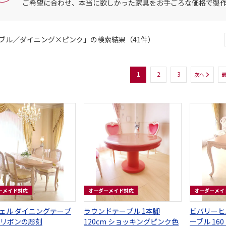
ご希望に合わせ、本当に欲しかった家具をお手ごろな価格で製
ブル／ダイニング×ピンク」の検索結果（41件）
1
2
3
次へ
ーメイド対応
オーダーメイド対応
オーダーメイ
ニングテーブ
ラウンドテーブル 1本脚
ビバリーヒ
0 リボンの彫刻
120cm ショッキングピンク色
ーブル 16