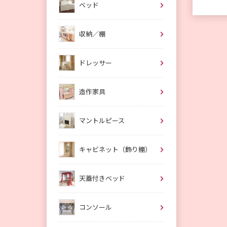
ベッド
収納／棚
ドレッサー
造作家具
マントルピース
キャビネット（飾り棚）
天蓋付きベッド
コンソール