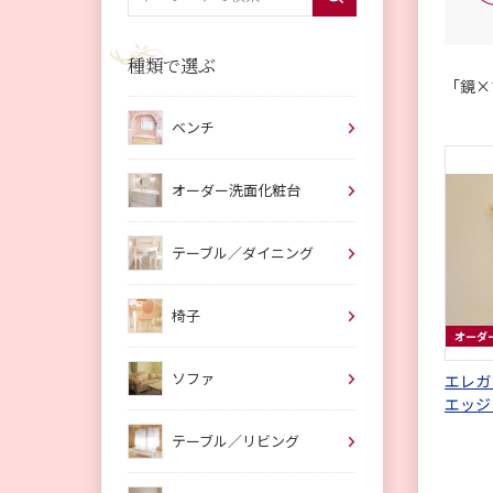
種類で選ぶ
「鏡×
ベンチ
オーダー洗面化粧台
テーブル／ダイニング
椅子
オーダ
ソファ
エレガ
エッジ
ブル色
テーブル／リビング
W160