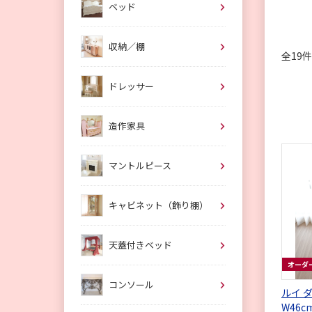
ベッド
収納／棚
全19
ドレッサー
造作家具
マントルピース
キャビネット（飾り棚）
天蓋付きベッド
オーダ
コンソール
ルイ 
W46