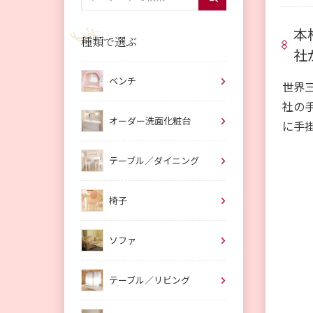
本
種類で選ぶ
社
ベンチ
世界
社の
オーダー洗面化粧台
に手
テーブル／ダイニング
椅子
ソファ
テーブル／リビング