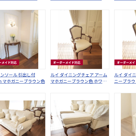
の彫刻 ピンク花かご柄
理石天板 ホワイト色 ビバリー
ヒルズの彫刻
ーメイド対応
オーダーメイド対応
オーダーメイ
コンソール 引出し付
ルイ ダイニングチェア アーム
ルイ ダイ
cm マホガニーブラウン色
マホガニーブラウン色 ホワイ
ニーブラウ
ト 革張り
り