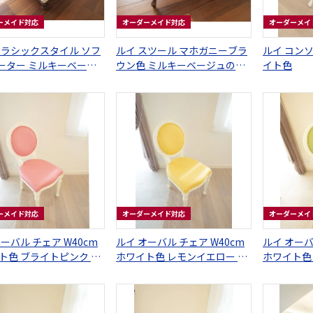
ーメイド対応
オーダーメイド対応
オーダーメイ
クラシックスタイル ソフ
ルイ スツール マホガニーブラ
ルイ コンソール W6
シーター ミルキーベージ
ウン色 ミルキーベージュの張
イト色
地
地
ーメイド対応
オーダーメイド対応
オーダーメイ
ーバル チェア W40cm
ルイ オーバル チェア W40cm
ルイ オーバ
ト色 ブライトピンク フ
ホワイト色 レモンイエロー フ
ホワイト色
レザー
ェイクレザー
フェイクレ