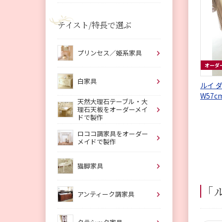
テイスト/特長で選ぶ
プリンセス／姫系家具
オーダ
白家具
ルイ 
W57
天然大理石テーブル・大
リリー
理石天板をオーダーメイ
ドで製作
ロココ調家具をオーダー
メイドで製作
猫脚家具
「
アンティーク調家具