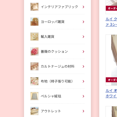
インテリアファブリック
オーダ
ルイ 
ヨーロッパ雑貨
ァ 3
ュの張
輸入雑貨
薔薇のクッション
カルトナージュの材料
オーダ
布地（椅子張り可能）
ルイ オ
ホワイ
ペルシャ絨毯
ェイク
アウトレット