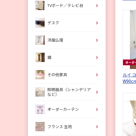
ヒルズ
TVボード／テレビ台
デスク
洋風仏壇
鏡
オーダ
その他家具
ルイ 
W90
照明器具（シャンデリア
など）
オーダーカーテン
フランス 生地