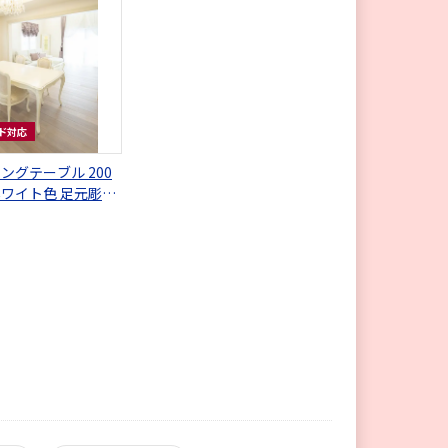
ド対応
ングテーブル 200
ホワイト色 足元彫刻