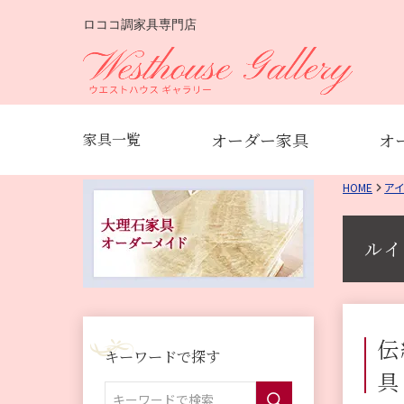
ロココ調家具専門店
オーダー家具
オ
家具一覧
HOME
ア
ルイ
伝
キーワードで探す
具