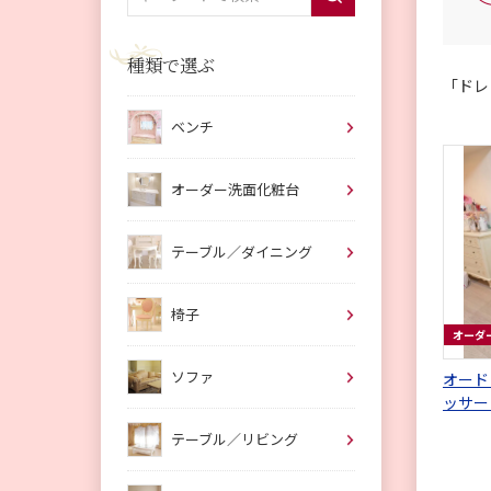
種類で選ぶ
「ドレ
ベンチ
オーダー洗面化粧台
テーブル／ダイニング
椅子
オーダ
ソファ
オード
ッサー
ケ柄シ
テーブル／リビング
地 ス
の彫刻