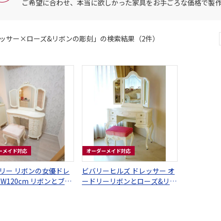
ご希望に合わせ、本当に欲しかった家具をお手ごろな価格で製
ッサー×ローズ&リボンの彫刻」の検索結果（2件）
ーメイド対応
オーダーメイド対応
リー リボンの女優ドレ
ビバリーヒルズ ドレッサー オ
 W120cm リボンとブー
ードリーリボンとローズ&リボ
ャイニーピンクの張り
ンの彫刻 側面ハート&イニシ
ツール付き 薔薇とリボン
ャルの彫刻付き ホワイト色 ベ
ビーピンクベルベットの張り