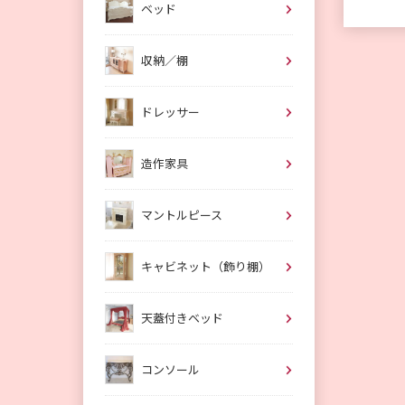
ベッド
収納／棚
ドレッサー
造作家具
マントルピース
キャビネット（飾り棚）
天蓋付きベッド
コンソール