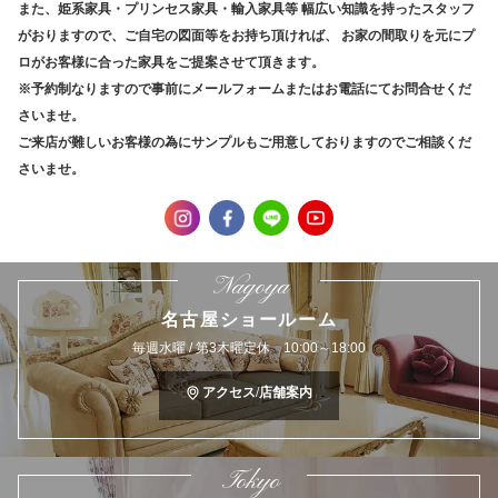
また、姫系家具・プリンセス家具・輸入家具等
幅広い知識を持ったスタッフ
がおりますので、ご自宅の図面等をお持ち頂ければ、
お家の間取りを元にプ
ロがお客様に合った家具をご提案させて頂きます。
※予約制なりますので事前にメールフォームまたはお電話にてお問合せくだ
さいませ。
ご来店が難しいお客様の為にサンプルもご用意しておりますのでご相談くだ
さいませ。
Nagoya
名古屋ショールーム
毎週水曜 / 第3木曜定休 10:00～18:00
アクセス/店舗案内
Tokyo