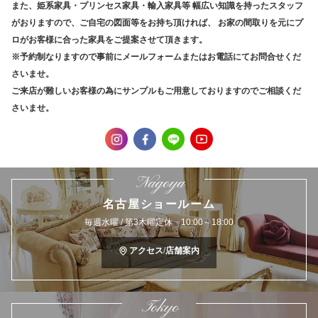
また、姫系家具・プリンセス家具・輸入家具等
幅広い知識を持ったスタッフ
がおりますので、ご自宅の図面等をお持ち頂ければ、
お家の間取りを元にプ
ロがお客様に合った家具をご提案させて頂きます。
※予約制なりますので事前にメールフォームまたはお電話にてお問合せくだ
さいませ。
ご来店が難しいお客様の為にサンプルもご用意しておりますのでご相談くだ
さいませ。
Nagoya
名古屋ショールーム
毎週水曜 / 第3木曜定休 10:00～18:00
アクセス/店舗案内
Tokyo