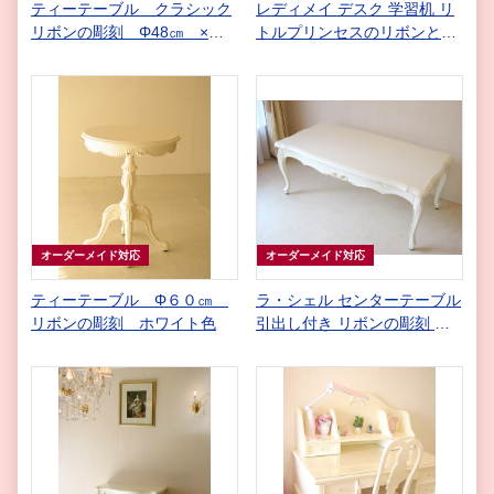
ティーテーブル クラシック
レディメイ デスク 学習机 リ
リボンの彫刻 Φ48㎝ ×
トルプリンセスのリボンとイ
H60cm スーパーホワイトグ
ニシャルの彫刻
ロス色
オーダーメイド対応
オーダーメイド対応
ティーテーブル Φ６０㎝
ラ・シェル センターテーブル
リボンの彫刻 ホワイト色
引出し付き リボンの彫刻 ホ
ワイト色