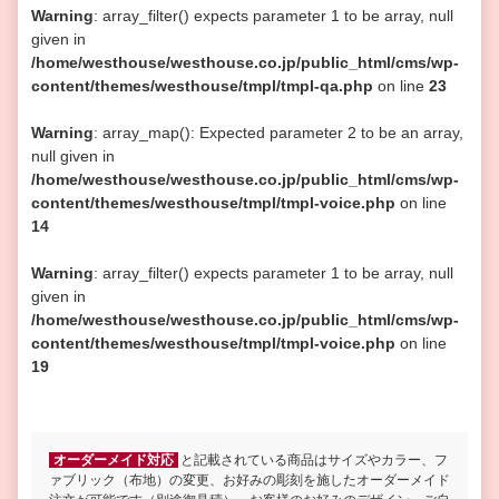
Warning
: array_filter() expects parameter 1 to be array, null
given in
/home/westhouse/westhouse.co.jp/public_html/cms/wp-
content/themes/westhouse/tmpl/tmpl-qa.php
on line
23
Warning
: array_map(): Expected parameter 2 to be an array,
null given in
/home/westhouse/westhouse.co.jp/public_html/cms/wp-
content/themes/westhouse/tmpl/tmpl-voice.php
on line
14
Warning
: array_filter() expects parameter 1 to be array, null
given in
/home/westhouse/westhouse.co.jp/public_html/cms/wp-
content/themes/westhouse/tmpl/tmpl-voice.php
on line
19
オーダーメイド対応
と記載されている商品はサイズやカラー、フ
ァブリック（布地）の変更、お好みの彫刻を施したオーダーメイド