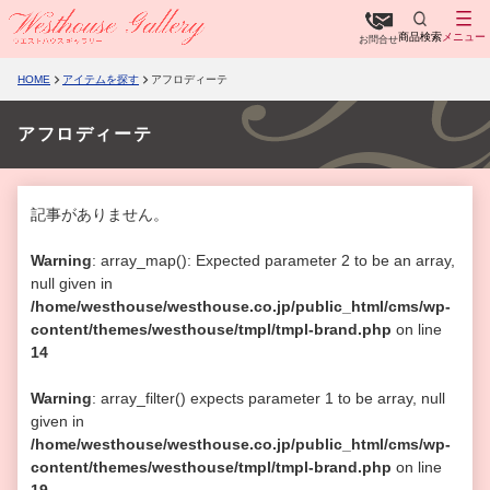
商品検索
メニュー
お問合せ
HOME
アイテムを探す
アフロディーテ
アフロディーテ
記事がありません。
Warning
: array_map(): Expected parameter 2 to be an array,
null given in
/home/westhouse/westhouse.co.jp/public_html/cms/wp-
content/themes/westhouse/tmpl/tmpl-brand.php
on line
14
Warning
: array_filter() expects parameter 1 to be array, null
given in
/home/westhouse/westhouse.co.jp/public_html/cms/wp-
content/themes/westhouse/tmpl/tmpl-brand.php
on line