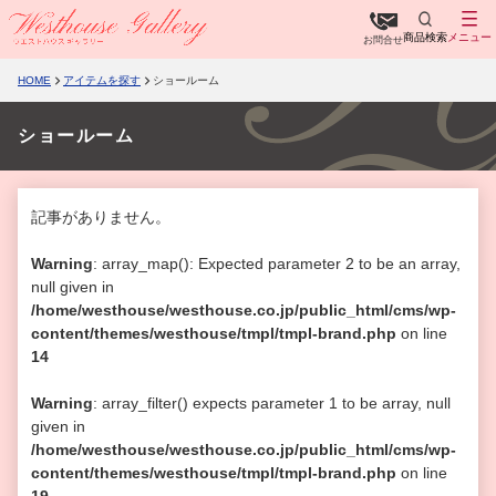
商品検索
メニュー
お問合せ
HOME
アイテムを探す
ショールーム
ショールーム
記事がありません。
Warning
: array_map(): Expected parameter 2 to be an array,
null given in
/home/westhouse/westhouse.co.jp/public_html/cms/wp-
content/themes/westhouse/tmpl/tmpl-brand.php
on line
14
Warning
: array_filter() expects parameter 1 to be array, null
given in
/home/westhouse/westhouse.co.jp/public_html/cms/wp-
content/themes/westhouse/tmpl/tmpl-brand.php
on line