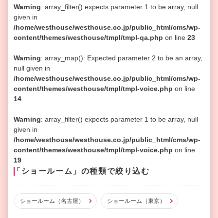
Warning
: array_filter() expects parameter 1 to be array, null
given in
/home/westhouse/westhouse.co.jp/public_html/cms/wp-
content/themes/westhouse/tmpl/tmpl-qa.php
on line
23
Warning
: array_map(): Expected parameter 2 to be an array,
null given in
/home/westhouse/westhouse.co.jp/public_html/cms/wp-
content/themes/westhouse/tmpl/tmpl-voice.php
on line
14
Warning
: array_filter() expects parameter 1 to be array, null
given in
/home/westhouse/westhouse.co.jp/public_html/cms/wp-
content/themes/westhouse/tmpl/tmpl-voice.php
on line
19
「ショールーム」の種類で絞り込む
ショールーム（名古屋）
ショールーム（東京）