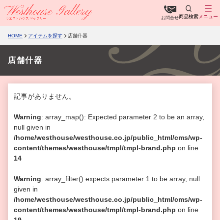
商品検索
メニュー
お問合せ
HOME
アイテムを探す
店舗什器
店舗什器
記事がありません。
Warning
: array_map(): Expected parameter 2 to be an array,
null given in
/home/westhouse/westhouse.co.jp/public_html/cms/wp-
content/themes/westhouse/tmpl/tmpl-brand.php
on line
14
Warning
: array_filter() expects parameter 1 to be array, null
given in
/home/westhouse/westhouse.co.jp/public_html/cms/wp-
content/themes/westhouse/tmpl/tmpl-brand.php
on line