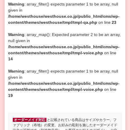
Warning
: array_filter() expects parameter 1 to be array, null
given in
/home/westhouse/westhouse.co.jp/public_html/cms/wp-
content/themes/westhouse/tmpl/tmpl-qa.php
on line
23
Warning
: array_map(): Expected parameter 2 to be an array,
null given in
/home/westhouse/westhouse.co.jp/public_html/cms/wp-
content/themes/westhouse/tmpl/tmpl-voice.php
on line
14
Warning
: array_filter() expects parameter 1 to be array, null
given in
/home/westhouse/westhouse.co.jp/public_html/cms/wp-
content/themes/westhouse/tmpl/tmpl-voice.php
on line
19
オーダーメイド対応
と記載されている商品はサイズやカラー、フ
ァブリック（布地）の変更、お好みの彫刻を施したオーダーメイド