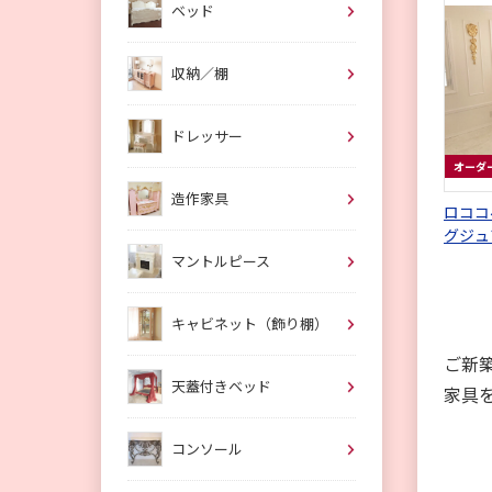
ベッド
収納／棚
ドレッサー
オーダ
造作家具
ロココ
グジュ
め ホ
マントルピース
箔仕上
キャビネット（飾り棚）
ご新
天蓋付きベッド
家具
コンソール