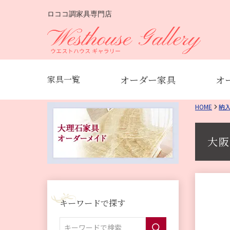
ロココ調家具専門店
オーダー家具
オ
家具一覧
HOME
納
大阪
キーワードで探す