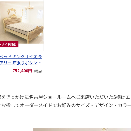
ーメイド対応
ベッド キングサイズ ラ
アリー 布張りボタン締
ワイトアンティーク色 金
752,400円
（税込）
げ マットなし
築をきっかけに名古屋ショールームへご来店いただいたS様はエ
をお探しでオーダーメイドでお好みのサイズ・デザイン・カラ