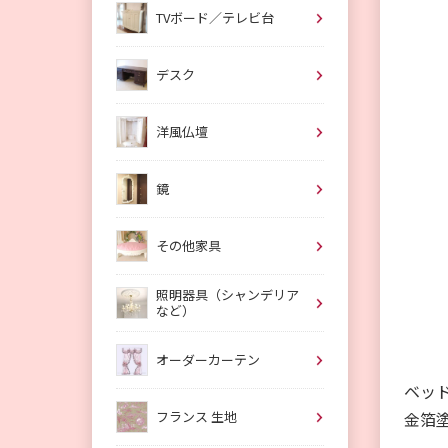
TVボード／テレビ台
デスク
洋風仏壇
鏡
その他家具
照明器具（シャンデリア
など）
オーダーカーテン
ベッ
フランス 生地
金箔