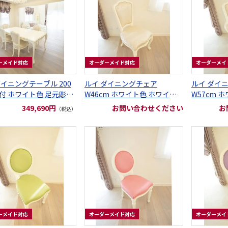
ーメイド対応
オーダーメイド対応
オーダーメイ
ダイニングテーブル 200
ルイ ダイニングチェア
ルイ ダイ
付 ホワイト色 足元彫刻
W46cm ホワイト色 ホワイト
W57cm 
リリーの張地
リリーの張
349,690円
お問い合わせください
お
（税込）
ーメイド対応
オーダーメイド対応
オーダーメイ