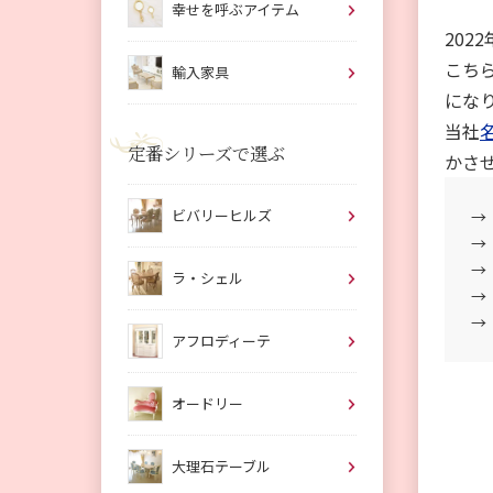
幸せを呼ぶアイテム
20
こち
輸入家具
にな
当社
定番シリーズで選ぶ
かさ
ビバリーヒルズ
→
→
→
ラ・シェル
→
→
アフロディーテ
オードリー
大理石テーブル