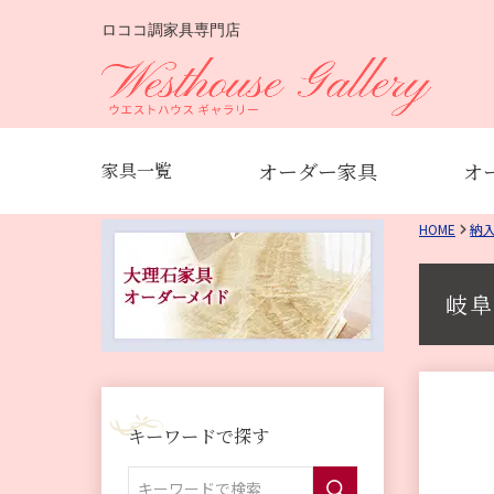
ロココ調家具専門店
オーダー家具
オ
家具一覧
HOME
納
岐阜
キーワードで探す