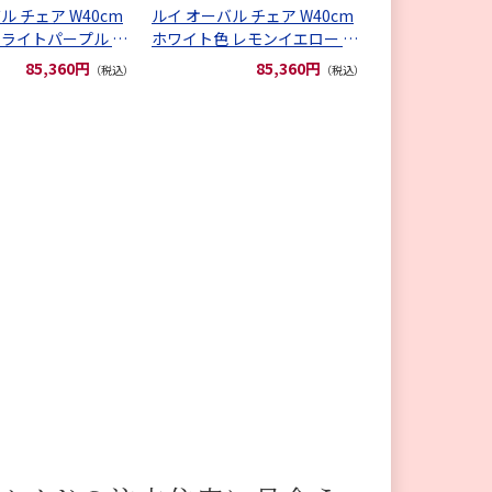
ル チェア W40cm
ルイ オーバル チェア W40cm
 ライトパープル フ
ホワイト色 レモンイエロー フ
ー
ェイクレザー
85,360円
85,360円
（税込）
（税込）