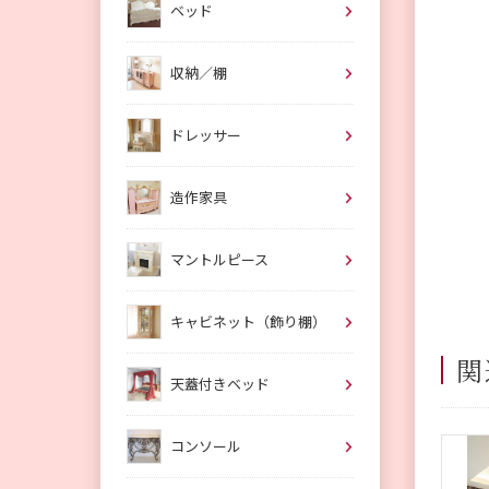
ベッド
収納／棚
ドレッサー
造作家具
マントルピース
キャビネット（飾り棚）
関
天蓋付きベッド
コンソール