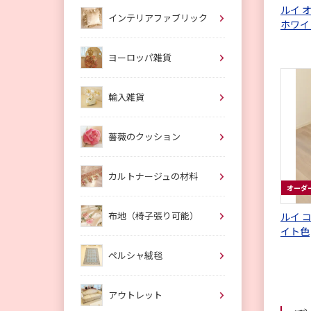
ルイ オ
インテリアファブリック
ホワイ
フェイ
ヨーロッパ雑貨
輸入雑貨
薔薇のクッション
カルトナージュの材料
オーダ
布地（椅子張り可能）
ルイ コンソー
イト色
ペルシャ絨毯
アウトレット