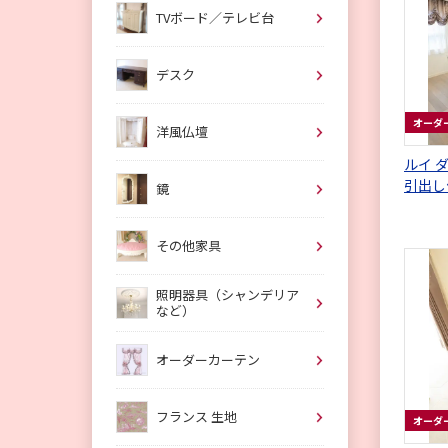
TVボード／テレビ台
デスク
オーダ
洋風仏壇
ルイ 
引出し
鏡
なし
その他家具
照明器具（シャンデリア
など）
オーダーカーテン
フランス 生地
オーダ