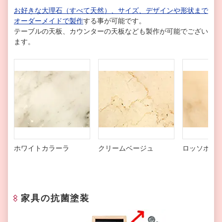
お好きな大理石（すべて天然）、サイズ、デザインや形状まで
オーダーメイドで製作
する事が可能です。
テーブルの天板、カウンターの天板なども製作が可能でござい
ます。
ホワイトカラーラ
クリームベージュ
ロッソポル
家具の抗菌塗装