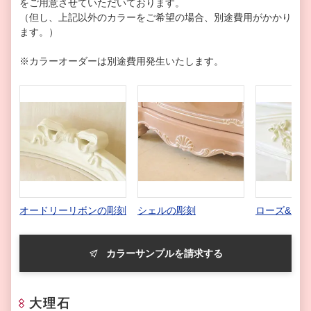
をご用意させていただいております。
（但し、上記以外のカラーをご希望の場合、別途費用がかかり
ます。）
※カラーオーダーは別途費用発生いたします。
オードリーリボンの彫刻
シェルの彫刻
ローズ&リ
カラーサンプルを請求する
大理石