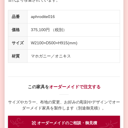
古代より珍重されています。
品番
aphrodite016
価格
375,100円 （税別）
サイズ
W2100×D500×H915(mm)
材質
マホガニー／オニキス
この家具を
オーダーメイドで注文する
サイズやカラー、布地の変更、お好みの彫刻やデザインで
オー
ダーメイド家具を製作します（別途御見積）。
オーダーメイド
のご相談・御見積