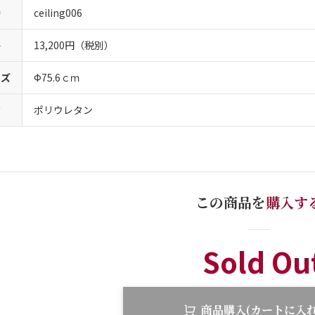
番
ceiling006
格
13,200円（税別）
イズ
Ф75.6ｃｍ
質
ポリウレタン
この商品を
購入す
Sold Ou
商品購入(カートに入れ