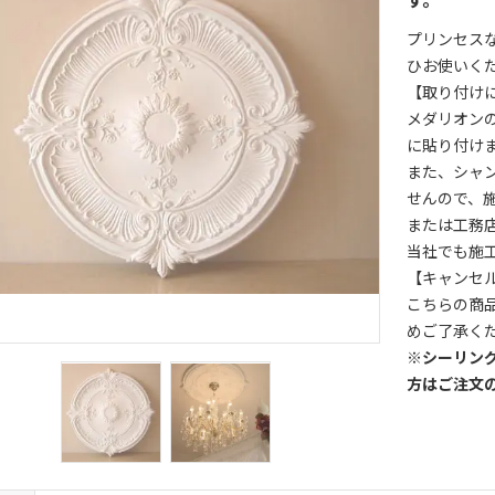
プリンセス
ひお使いく
【取り付け
メダリオン
に貼り付け
また、シャ
せんので、
または工務
当社でも施
【キャンセ
こちらの商
めご了承
※シーリン
方はご注文