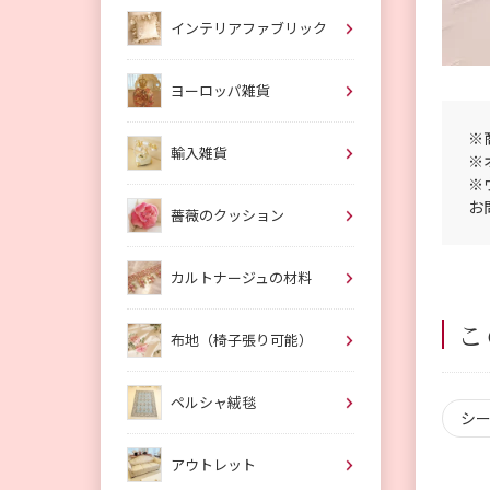
インテリアファブリック
ヨーロッパ雑貨
※
輸入雑貨
※
※
お
薔薇のクッション
カルトナージュの材料
こ
布地（椅子張り可能）
ペルシャ絨毯
シ
アウトレット