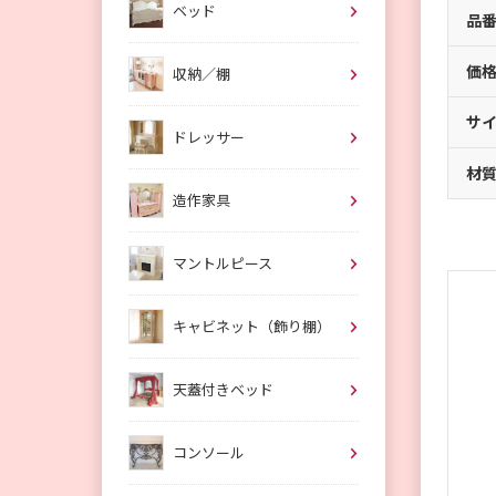
ベッド
品
価
収納／棚
サ
ドレッサー
材
造作家具
マントルピース
キャビネット（飾り棚）
天蓋付きベッド
コンソール