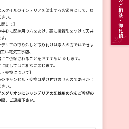
オーダーメイドのご相談・御見積
なスタイルのインテリアを演出するお道具として、ぜ
ださい。
に関して】
の中心に配線用の穴をあけ、裏に接着剤をつけて天井
ます。
ンデリアの取り外しと取り付けは素人の方ではできま
施工は電気工事店、
店にご依頼されることをおすすめい たします。
工に関してはご相談に応じます。
ル・交換について】
品のキャンセル・交換は受け付けませんのであらかじ
ください。
グメダリオンにシャンデリアの配線用の穴をご希望の
の際、ご連絡下さい。