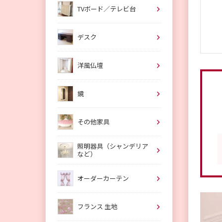
TVボード／テレビ台
デスク
洋風仏壇
鏡
その他家具
照明器具（シャンデリア
など）
オーダーカーテン
フランス 生地