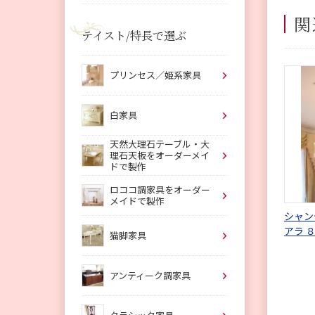
関
テイスト/特長で選ぶ
プリンセス／姫系家具
白家具
天然大理石テーブル・大
理石天板をオーダーメイ
ドで製作
ロココ調家具をオーダー
メイドで製作
シャン
アラ 
猫脚家具
アンティーク調家具