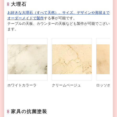
大理石
お好きな大理石（すべて天然）、サイズ、デザインや形状まで
オーダーメイドで製作
する事が可能です。
テーブルの天板、カウンターの天板なども製作が可能でござい
ます。
ホワイトカラーラ
クリームベージュ
ロッソポル
家具の抗菌塗装