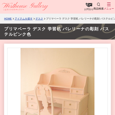
商品検索
メニュー
お問合せ
HOME
アイテムを探す
デスク
プリマベーラ デスク 学習机 バレリーナの彫刻 パステルピ
プリマベーラ デスク 学習机 バレリーナの彫刻 パス
テルピンク色