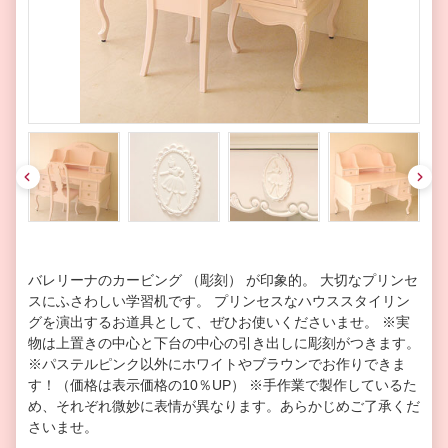
pre
nex
v
t
バレリーナのカービング （彫刻） が印象的。 大切なプリンセ
スにふさわしい学習机です。 プリンセスなハウススタイリン
グを演出するお道具として、ぜひお使いくださいませ。 ※実
物は上置きの中心と下台の中心の引き出しに彫刻がつきます。
※パステルピンク以外にホワイトやブラウンでお作りできま
す！（価格は表示価格の10％UP） ※手作業で製作しているた
め、それぞれ微妙に表情が異なります。あらかじめご了承くだ
さいませ。