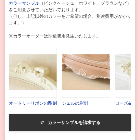
カラーサンプル
（ピンクベージュ、ホワイト、ブラウンなど）
をご用意させていただいております。
（但し、上記以外のカラーをご希望の場合、別途費用がかかり
ます。）
※カラーオーダーは別途費用発生いたします。
オードリーリボンの彫刻
シェルの彫刻
ローズ&リ
カラーサンプルを請求する