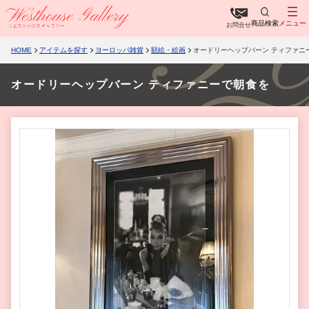
商品検索
メニュー
お問合せ
HOME
アイテムを探す
ヨーロッパ雑貨
額絵・絵画
オードリーヘップバーン ティファニ
オードリーヘップバーン ティファニーで朝食を