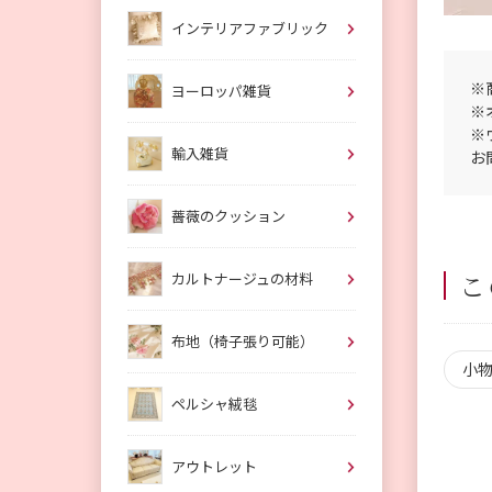
インテリアファブリック
※
ヨーロッパ雑貨
※
※
輸入雑貨
お
薔薇のクッション
こ
カルトナージュの材料
布地（椅子張り可能）
小
ペルシャ絨毯
アウトレット