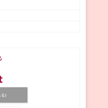
る
t
る)