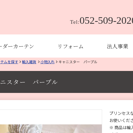
052-509-202
Tel:
ーダーカーテン
リフォーム
法人事業
イテムを探す
輸入雑貨
小物入れ
キャニスター パープル
ニスター パープル
プリンセス
お使いくだ
※ 商品は輸