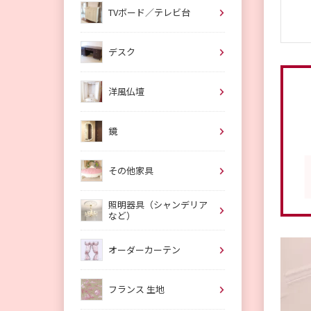
TVボード／テレビ台
デスク
洋風仏壇
鏡
その他家具
照明器具（シャンデリア
など）
オーダーカーテン
フランス 生地