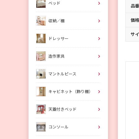
ベッド
品
価
収納／棚
サ
ドレッサー
造作家具
マントルピース
キャビネット（飾り棚）
天蓋付きベッド
コンソール