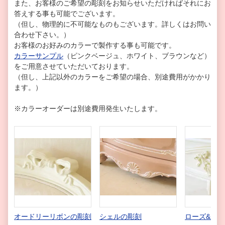
また、お客様のご希望の彫刻をお知らせいただければそれにお
答えする事も可能でございます。
（但し、物理的に不可能なものもございます。詳しくはお問い
合わせ下さい。）
お客様のお好みのカラーで製作する事も可能です。
カラーサンプル
（ピンクベージュ、ホワイト、ブラウンなど）
をご用意させていただいております。
（但し、上記以外のカラーをご希望の場合、別途費用がかかり
ます。）
※カラーオーダーは別途費用発生いたします。
オードリーリボンの彫刻
シェルの彫刻
ローズ&リ