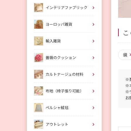
インテリアファブリック
ヨーロッパ雑貨
こ
輸入雑貨
鏡
薔薇のクッション
カルトナージュの材料
※
※
布地（椅子張り可能）
※
お
ペルシャ絨毯
アウトレット