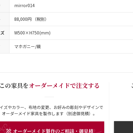
番
mirror014
格
88,000円 （税別）
イズ
W500×H750(mm)
質
マホガニー/鏡
この家具を
オーダーメイドで注文する
イズやカラー、布地の変更、お好みの彫刻やデザインで
オーダーメイド家具を製作します（別途御見積）。
オーダーメイド
製作
のご相談・御見積