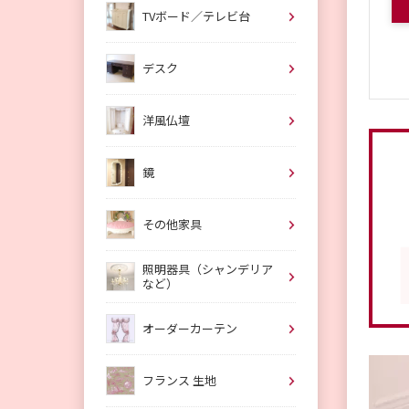
TVボード／テレビ台
デスク
洋風仏壇
鏡
その他家具
照明器具（シャンデリア
など）
オーダーカーテン
フランス 生地