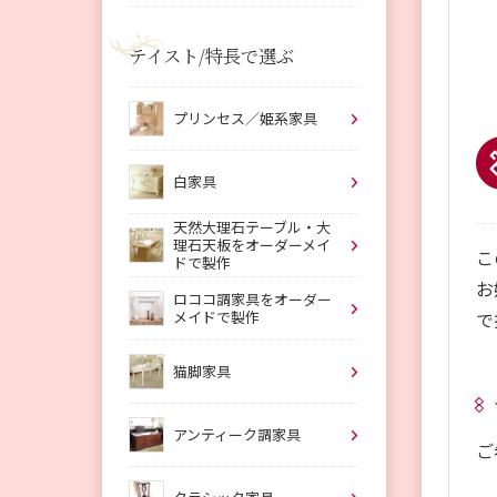
テイスト/特長で選ぶ
プリンセス／姫系家具
白家具
天然大理石テーブル・大
理石天板をオーダーメイ
こ
ドで製作
お
ロココ調家具をオーダー
メイドで製作
で
猫脚家具
アンティーク調家具
ご