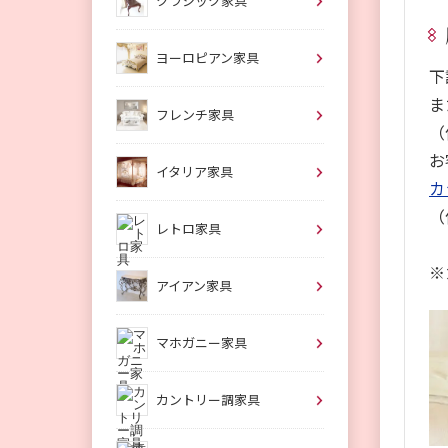
クラシック家具
ヨーロピアン家具
下
ま
フレンチ家具
（
お
イタリア家具
カ
（
レトロ家具
※
アイアン家具
マホガニー家具
カントリー調家具