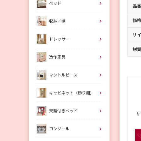
ベッド
品
価
収納／棚
サ
ドレッサー
材
造作家具
マントルピース
キャビネット（飾り棚）
天蓋付きベッド
サ
コンソール