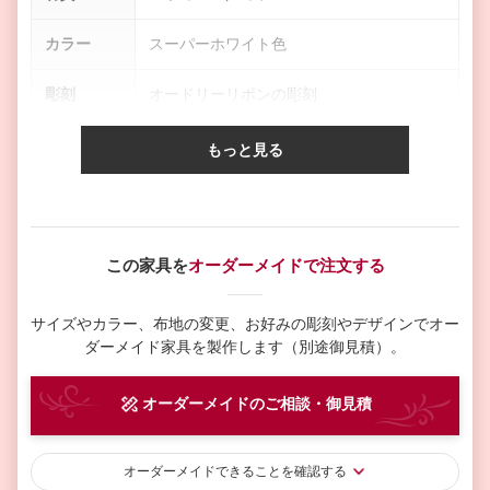
カラー
スーパーホワイト色
彫刻
オードリーリボンの彫刻
オプション
サイズ、カラー、デザイン変更可能
もっと見る
インドネシア（当社自社工場で設計および
生産国
製作）
この家具を
オーダーメイドで注文する
配送
ヤマト運輸
製作期間
1ヶ月〜2ヶ月
サイズやカラー、布地の変更、お好みの彫刻やデザインで
オー
ダーメイド家具を製作します（別途御見積）。
納期
3ヶ月前後
オーダーメイド
のご相談・御見積
オーダーメイド
できることを確認する