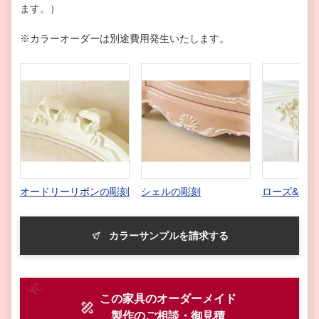
ます。）
※カラーオーダーは別途費用発生いたします。
オードリーリボンの彫刻
シェルの彫刻
ローズ&リ
カラーサンプルを請求する
この家具のオーダーメイド
製作
のご相談・御見積