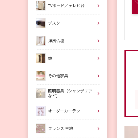
TVボード／テレビ台
デスク
洋風仏壇
鏡
その他家具
照明器具（シャンデリア
など）
オーダーカーテン
フランス 生地