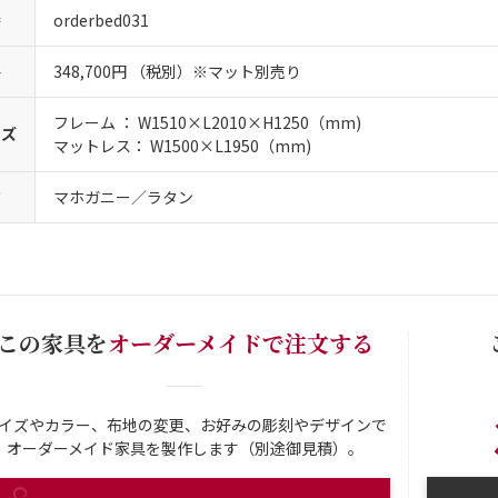
番
orderbed031
格
348,700円 （税別）※マット別売り
フレーム ： W1510×L2010×H1250（mm)
イズ
マットレス： W1500×L1950（mm)
質
マホガニー／ラタン
この家具を
オーダーメイドで注文する
イズやカラー、布地の変更、お好みの彫刻やデザインで
オーダーメイド家具を製作します（別途御見積）。