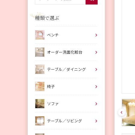
種類で選ぶ
ベンチ
オーダー洗面化粧台
テーブル／ダイニング
椅子
ソファ
pre
v
テーブル／リビング