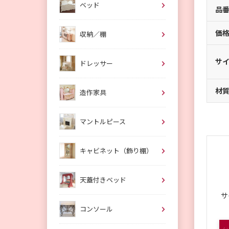
ベッド
品
価
収納／棚
サ
ドレッサー
材
造作家具
マントルピース
キャビネット（飾り棚）
天蓋付きベッド
サ
コンソール