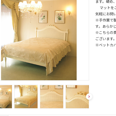
ます。硬め
マットをご
気軽にお問
※手作業で
す。あらか
※こちらの
ございます
※ベットカ
nex
t