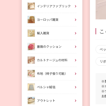
インテリアファブリック
ヨーロッパ雑貨
こ
輸入雑貨
薔薇のクッション
ベ
カルトナージュの材料
リ
布地（椅子張り可能）
※
※
ペルシャ絨毯
※
お
アウトレット