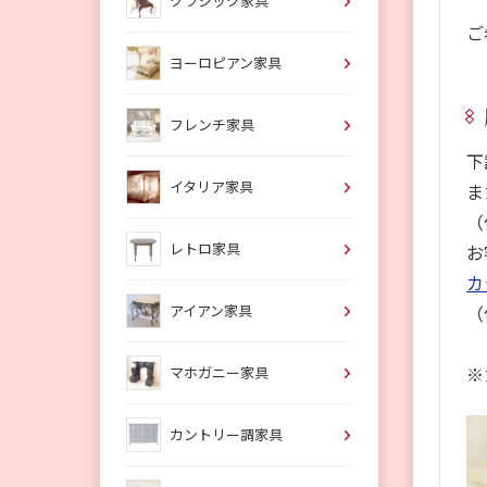
クラシック家具
ご
ヨーロピアン家具
フレンチ家具
下
イタリア家具
ま
（
レトロ家具
お
カ
アイアン家具
（
※
マホガニー家具
カントリー調家具