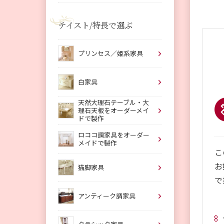
テイスト/特長で選ぶ
プリンセス／姫系家具
白家具
天然大理石テーブル・大
理石天板をオーダーメイ
ドで製作
ロココ調家具をオーダー
メイドで製作
こ
お
猫脚家具
で
アンティーク調家具