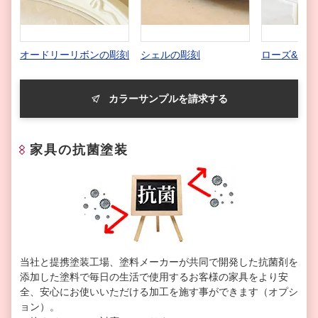
オードリーリボンの彫刻
シェルの彫刻
ローズ&リ
カラーサンプルを請求する
家具の抗菌塗装
当社と提携塗装工場、塗料メーカーが共同で開発した抗菌剤を
添加した塗料で毎日の生活で使用するお客様の家具をより安
全、安心にお使いいただける加工を施す事ができます（オプシ
ョン）。