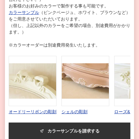
お客様のお好みのカラーで製作する事も可能です。
カラーサンプル
（ピンクベージュ、ホワイト、ブラウンなど）
をご用意させていただいております。
（但し、上記以外のカラーをご希望の場合、別途費用がかかり
ます。）
※カラーオーダーは別途費用発生いたします。
オードリーリボンの彫刻
シェルの彫刻
ローズ&リ
カラーサンプルを請求する