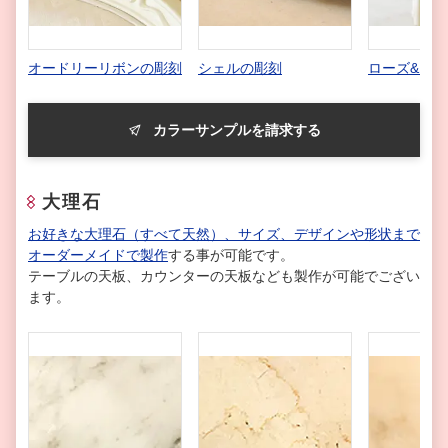
オードリーリボンの彫刻
シェルの彫刻
ローズ&リ
カラーサンプルを請求する
大理石
お好きな大理石（すべて天然）、サイズ、デザインや形状まで
オーダーメイドで製作
する事が可能です。
テーブルの天板、カウンターの天板なども製作が可能でござい
ます。