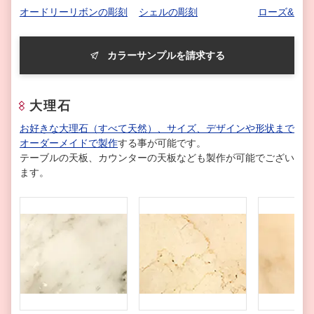
オードリーリボンの彫刻
シェルの彫刻
ローズ&リ
カラーサンプルを請求する
大理石
お好きな大理石（すべて天然）、サイズ、デザインや形状まで
オーダーメイドで製作
する事が可能です。
テーブルの天板、カウンターの天板なども製作が可能でござい
ます。