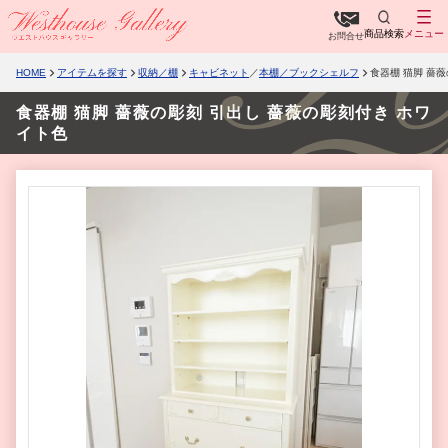
商品検索
メニュー
お問合せ
HOME
アイテムを探す
収納／棚
キャビネット
／
本棚／ブックシェルフ
食器棚 猫脚 薔
食器棚 猫脚 薔薇の彫刻 引出し 薔薇の彫刻付き ホワ
イト色