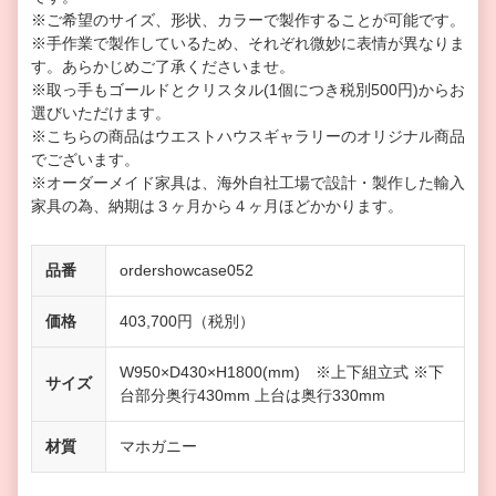
※ご希望のサイズ、形状、カラーで製作することが可能です。
※手作業で製作しているため、それぞれ微妙に表情が異なりま
す。あらかじめご了承くださいませ。
※取っ手もゴールドとクリスタル(1個につき税別500円)からお
選びいただけます。
※こちらの商品はウエストハウスギャラリーのオリジナル商品
でございます。
※オーダーメイド家具は、海外自社工場で設計・製作した輸入
家具の為、納期は３ヶ月から４ヶ月ほどかかります。
品番
ordershowcase052
価格
403,700円（税別）
W950×D430×H1800(mm) ※上下組立式 ※下
サイズ
台部分奥行430mm 上台は奥行330mm
材質
マホガニー