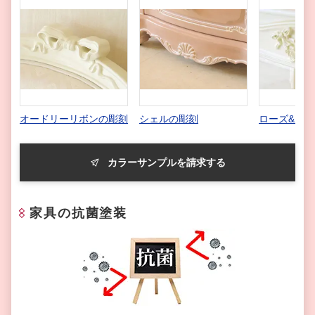
オードリーリボンの彫刻
シェルの彫刻
ローズ&リ
カラーサンプルを請求する
家具の抗菌塗装