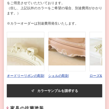
をご用意させていただいております。
（但し、上記以外のカラーをご希望の場合、別途費用がかかり
ます。）
※カラーオーダーは別途費用発生いたします。
オードリーリボンの彫刻
シェルの彫刻
ローズ&リ
カラーサンプルを請求する
家具の抗菌塗装