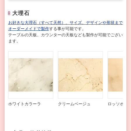
大理石
お好きな大理石（すべて天然）、サイズ、デザインや形状まで
オーダーメイドで製作
する事が可能です。
テーブルの天板、カウンターの天板なども製作が可能でござい
ます。
ホワイトカラーラ
クリームベージュ
ロッソポル