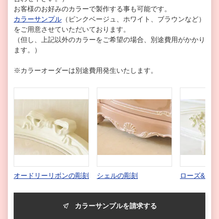
お客様のお好みのカラーで製作する事も可能です。
カラーサンプル
（ピンクベージュ、ホワイト、ブラウンなど）
をご用意させていただいております。
（但し、上記以外のカラーをご希望の場合、別途費用がかかり
ます。）
※カラーオーダーは別途費用発生いたします。
オードリーリボンの彫刻
シェルの彫刻
ローズ&リ
カラーサンプルを請求する