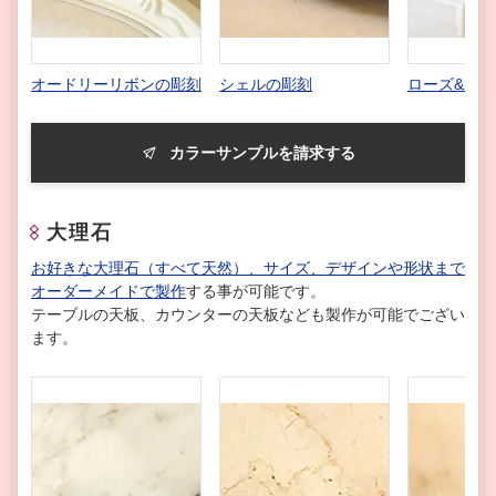
オードリーリボンの彫刻
シェルの彫刻
ローズ&リ
カラーサンプルを請求する
大理石
お好きな大理石（すべて天然）、サイズ、デザインや形状まで
オーダーメイドで製作
する事が可能です。
テーブルの天板、カウンターの天板なども製作が可能でござい
ます。