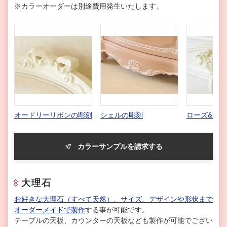
※カラーオーダーは別途費用発生いたします。
オードリーリボンの彫刻
シェルの彫刻
ローズ&リ
カラーサンプルを請求する
大理石
お好きな大理石（すべて天然）、サイズ、デザインや形状まで
オーダーメイドで製作
する事が可能です。
テーブルの天板、カウンターの天板なども製作が可能でござい