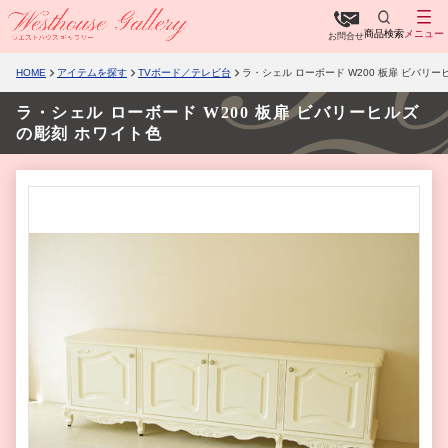
商品検索
メニュー
お問合せ
HOME
アイテムを探す
TVボード／テレビ台
ラ・シェル ローボード W200 板扉 ビバリ
ラ・シェル ローボード W200 板扉 ビバリーヒルズ
の彫刻 ホワイト色