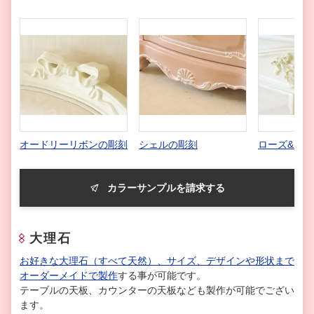
オードリーリボンの彫刻
シェルの彫刻
ローズ&リ
カラーサンプルを請求する
大理石
お好きな大理石（すべて天然）、サイズ、デザインや形状まで
オーダーメイドで製作
する事が可能です。
テーブルの天板、カウンターの天板なども製作が可能でござい
ます。