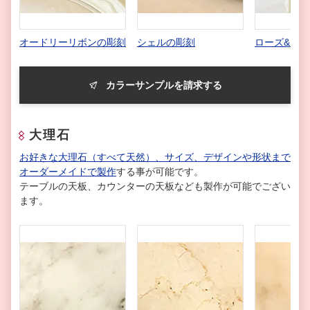
オードリーリボンの彫刻
シェルの彫刻
ローズ&リ
カラーサンプルを請求する
大理石
お好きな大理石（すべて天然）、サイズ、デザインや形状まで
オーダーメイドで製作
する事が可能です。
テーブルの天板、カウンターの天板なども製作が可能でござい
ます。