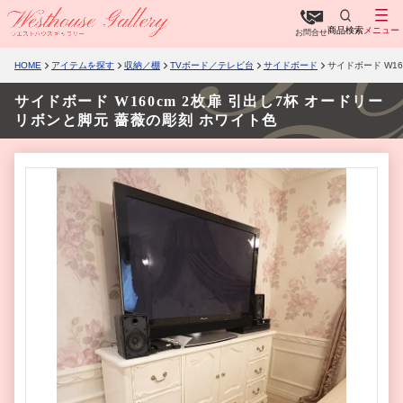
商品検索
メニュー
お問合せ
HOME
アイテムを探す
収納／棚
TVボード／テレビ台
サイドボード
サイドボード W1
サイドボード W160cm 2枚扉 引出し7杯 オードリー
リボンと脚元 薔薇の彫刻 ホワイト色