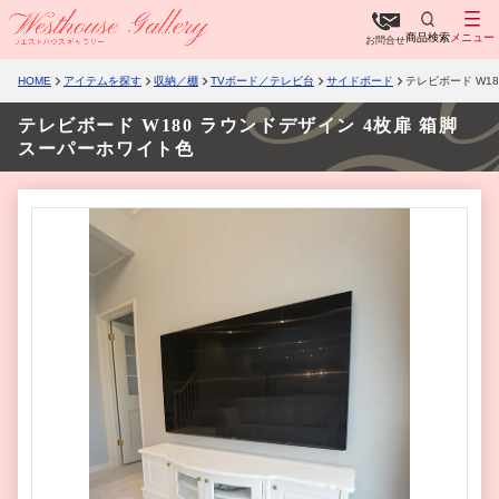
商品検索
メニュー
お問合せ
HOME
アイテムを探す
収納／棚
TVボード／テレビ台
サイドボード
テレビボード W1
テレビボード W180 ラウンドデザイン 4枚扉 箱脚
スーパーホワイト色