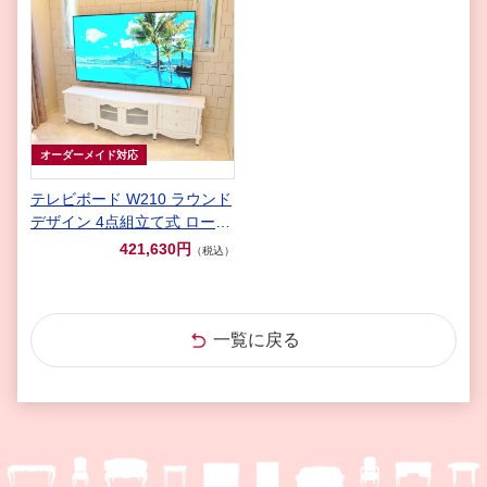
オーダーメイド対応
テレビボード W210 ラウンド
デザイン 4点組立て式 ローズ
&リボン イニシャルハート オ
421,630円
（税込）
ードリーリボンの彫刻 スーパ
ーホワイト色 クリスタルつま
み
一覧に戻る