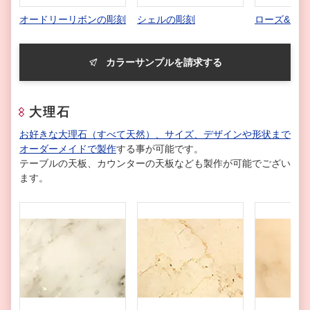
オードリーリボンの彫刻
シェルの彫刻
ローズ&リ
カラーサンプルを請求する
大理石
お好きな大理石（すべて天然）、サイズ、デザインや形状まで
オーダーメイドで製作
する事が可能です。
テーブルの天板、カウンターの天板なども製作が可能でござい
ます。