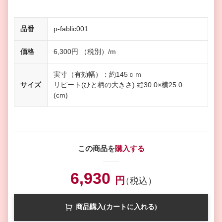
品番
p-fablic001
価格
6,300円 （税別）/m
実寸（有効幅）：約145ｃｍ
サイズ
リピート(ひと柄の大きさ):縦30.0×横25.0
(cm)
この商品を
購入する
6,930
円
（税込）
商品購入(カートに入れる)