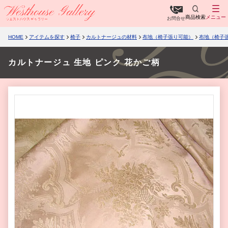
商品検索
メニュー
お問合せ
HOME
アイテムを探す
椅子
カルトナージュの材料
布地（椅子張り可能）
布地（椅子
カルトナージュ 生地 ピンク 花かご柄