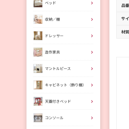
ベッド
品
サ
収納／棚
材
ドレッサー
造作家具
マントルピース
キャビネット（飾り棚）
天蓋付きベッド
コンソール