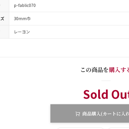
番
p-fablic070
イズ
30mm巾
質
レーヨン
この商品を
購入す
Sold Ou
商品購入(カートに入れ