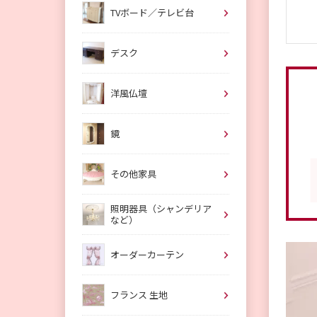
TVボード／テレビ台
デスク
洋風仏壇
鏡
その他家具
照明器具（シャンデリア
など）
オーダーカーテン
フランス 生地