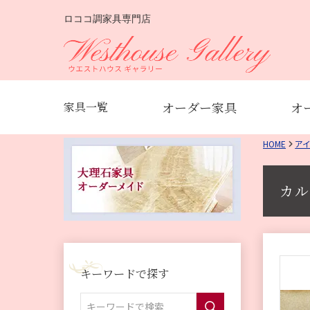
ロココ調家具専門店
オーダー家具
オ
家具一覧
HOME
ア
カル
キーワードで探す