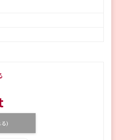
る
t
る)