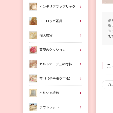
インテリアファブリック
※
ヨーロッパ雑貨
※
※
輸入雑貨
お
薔薇のクッション
こ
カルトナージュの材料
布地（椅子張り可能）
ブ
ペルシャ絨毯
アウトレット