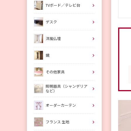
TVボード／テレビ台
デスク
洋風仏壇
鏡
その他家具
照明器具（シャンデリア
など）
オーダーカーテン
フランス 生地