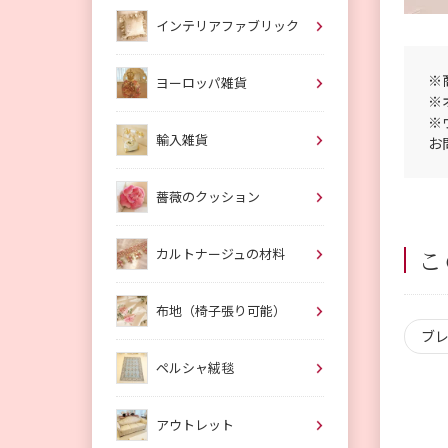
インテリアファブリック
※
ヨーロッパ雑貨
※
※
輸入雑貨
お
薔薇のクッション
こ
カルトナージュの材料
布地（椅子張り可能）
ブ
ペルシャ絨毯
アウトレット