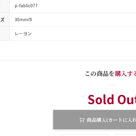
番
p-fablic077
イズ
30mm巾
質
レーヨン
この商品を
購入す
Sold Ou
商品購入(カートに入れ