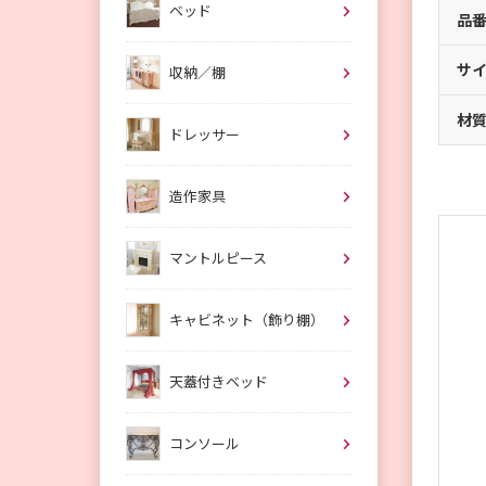
ベッド
品
サ
収納／棚
材
ドレッサー
造作家具
マントルピース
キャビネット（飾り棚）
天蓋付きベッド
コンソール