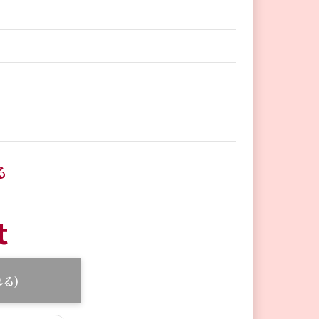
る
t
る)