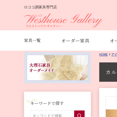
ロココ調家具専門店
オーダー家具
オ
家具一覧
HOME
ア
カル
キーワードで探す