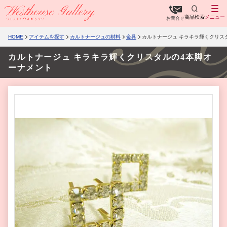
商品検索
メニュー
お問合せ
HOME
アイテムを探す
カルトナージュの材料
金具
カルトナージュ キラキラ輝くクリス
カルトナージュ キラキラ輝くクリスタルの4本脚オ
ーナメント