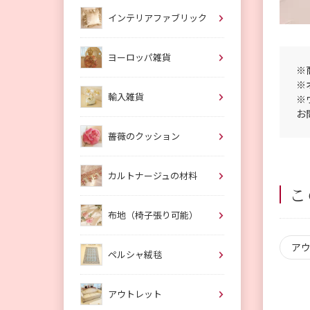
インテリアファブリック
ヨーロッパ雑貨
※
※
輸入雑貨
※
お
薔薇のクッション
カルトナージュの材料
こ
布地（椅子張り可能）
ア
ペルシャ絨毯
アウトレット