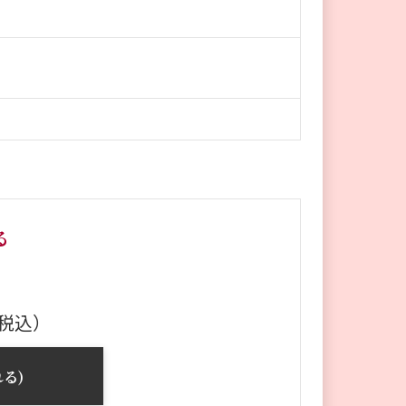
る
税込）
る)