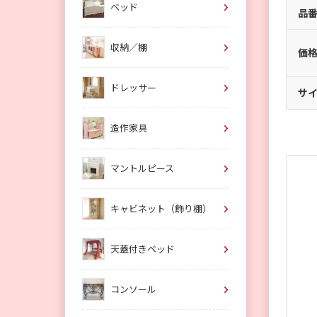
ベッド
品
収納／棚
価
ドレッサー
サ
造作家具
マントルピース
キャビネット（飾り棚）
天蓋付きベッド
コンソール