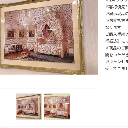
お客様優先
※展示現品
※お支払方
なります。
ご購入手続
行振込】に
※商品のご
間をいただ
※キャンセ
受けできま