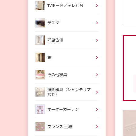
TVボード／テレビ台
デスク
洋風仏壇
鏡
その他家具
照明器具（シャンデリア
など）
オーダーカーテン
フランス 生地