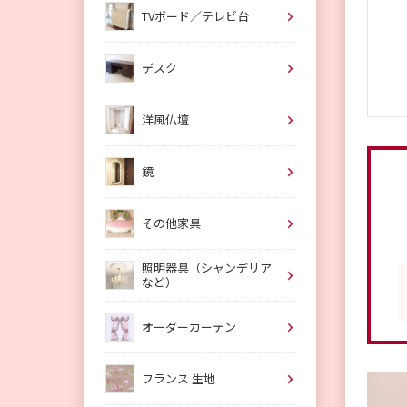
TVボード／テレビ台
デスク
洋風仏壇
鏡
その他家具
照明器具（シャンデリア
など）
オーダーカーテン
フランス 生地