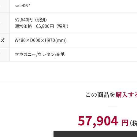
番
sale067
52,640円（税別）
格
通常価格 65,800円（税別）
イズ
W480×D600×H970(mm)
質
マホガニー/ウレタン/布地
この商品を
購入す
57,904
円
（