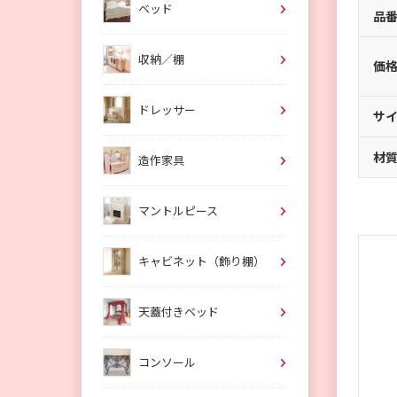
ベッド
品
収納／棚
価
ドレッサー
サ
材
造作家具
マントルピース
キャビネット（飾り棚）
天蓋付きベッド
コンソール