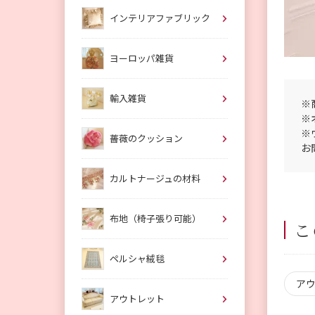
インテリアファブリック
ヨーロッパ雑貨
輸入雑貨
※
※
※
薔薇のクッション
お
カルトナージュの材料
布地（椅子張り可能）
こ
ペルシャ絨毯
ア
アウトレット