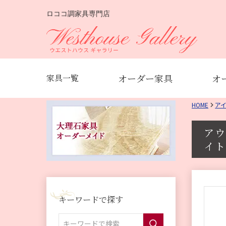
ロココ調家具専門店
オーダー家具
オ
家具一覧
HOME
ア
アウ
イト
キーワードで探す