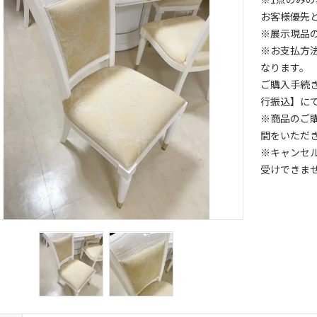
お客様優先
※展示現品
※お支払方
なります。
ご購入手続
行振込】に
※商品のご
間をいただ
※キャンセ
受けできま