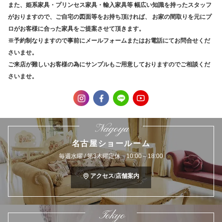
また、姫系家具・プリンセス家具・輸入家具等
幅広い知識を持ったスタッフ
がおりますので、ご自宅の図面等をお持ち頂ければ、
お家の間取りを元にプ
ロがお客様に合った家具をご提案させて頂きます。
※予約制なりますので事前にメールフォームまたはお電話にてお問合せくだ
さいませ。
ご来店が難しいお客様の為にサンプルもご用意しておりますのでご相談くだ
さいませ。
Nagoya
名古屋ショールーム
毎週水曜 / 第3木曜定休 10:00～18:00
アクセス/店舗案内
Tokyo