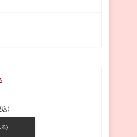
る
税込）
る)