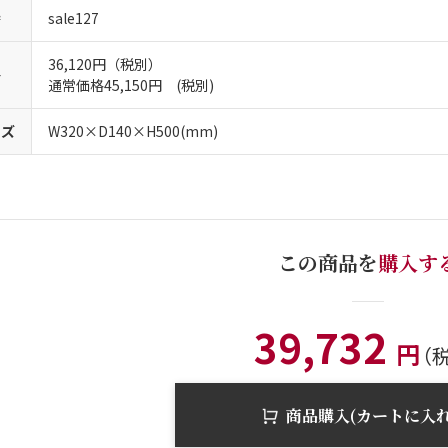
番
sale127
36,120円（税別）
格
通常価格45,150円 (税別)
イズ
W320×D140×H500(mm)
この商品を
購入す
39,732
円
（
商品購入(カートに入れ