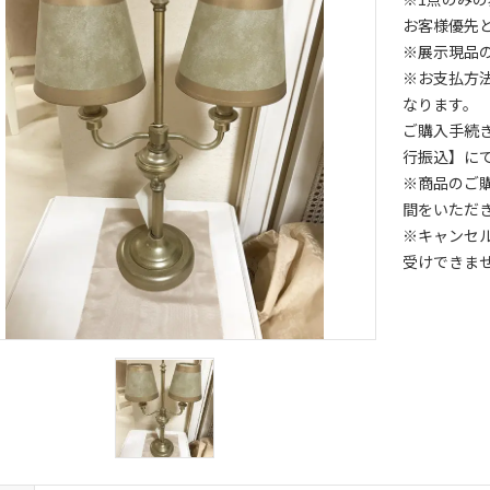
お客様優先
※展示現品
※お支払方
なります。
ご購入手続
行振込】に
※商品のご
間をいただ
※キャンセ
受けできま