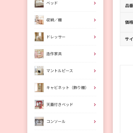
ベッド
品
収納／棚
価
ドレッサー
サ
造作家具
マントルピース
キャビネット（飾り棚）
天蓋付きベッド
コンソール