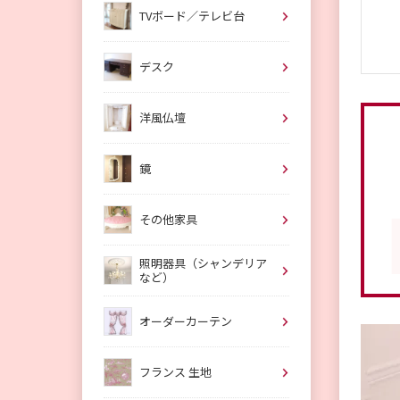
TVボード／テレビ台
デスク
洋風仏壇
鏡
その他家具
照明器具（シャンデリア
など）
オーダーカーテン
フランス 生地