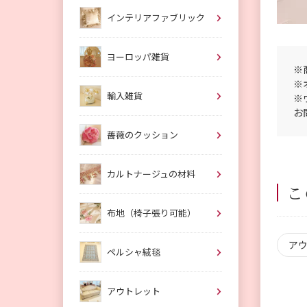
インテリアファブリック
ヨーロッパ雑貨
※
※
輸入雑貨
※
お
薔薇のクッション
カルトナージュの材料
こ
布地（椅子張り可能）
ア
ペルシャ絨毯
アウトレット