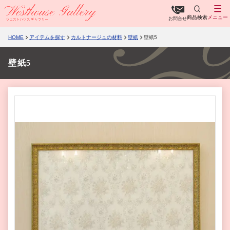
商品検索
メニュー
お問合せ
HOME
アイテムを探す
カルトナージュの材料
壁紙
壁紙5
壁紙5