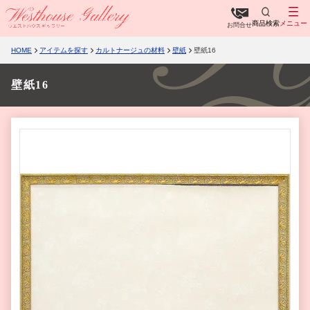
商品検索
メニュー
お問合せ
HOME
アイテムを探す
カルトナージュの材料
壁紙
壁紙16
壁紙16