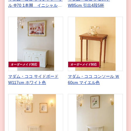
ル Φ70 1本脚 イニシャルB
W85cm 引出4段5杯
の彫刻 アンティークホワイト
＆ゴールド色 大理石天板 ク
リームベージュ H65㎝
オーダーメイド対応
オーダーメイド対応
マダム・ココ サイドボード
マダム・ココ コンソール Ｗ
W117cm ホワイト色
60cm マイエル色