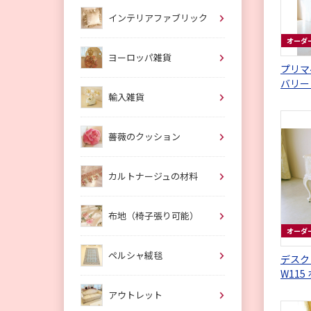
インテリアファブリック
オーダ
ヨーロッパ雑貨
プリマ
バリー
輸入雑貨
アの彫
薔薇のクッション
カルトナージュの材料
布地（椅子張り可能）
オーダ
ペルシャ絨毯
デスク
W115
アウトレット