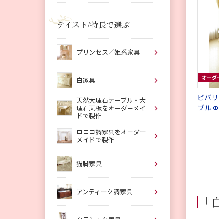
テイスト/特長で選ぶ
プリンセス／姫系家具
オーダ
白家具
ビバリ
天然大理石テーブル・大
ブル Φ
理石天板をオーダーメイ
ドで製作
ロココ調家具をオーダー
メイドで製作
猫脚家具
アンティーク調家具
「