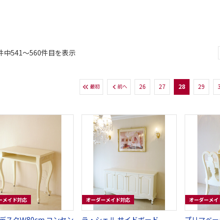
件中541〜560件目を表示
26
27
28
29
最初
前へ
ーメイド対応
オーダーメイド対応
オーダーメイ
デスクＷ80cm コンセン
ラ・シェル サイドボード
プリマベーラ