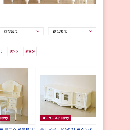
30
次へ
最後
ド対応
オーダーメイド対応
 デスク 学習机 Ｗ
テレビボード W135 ラウンド