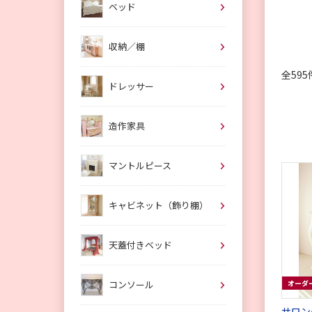
ベッド
収納／棚
全595
ドレッサー
造作家具
マントルピース
キャビネット（飾り棚）
天蓋付きベッド
オーダ
コンソール
サロン