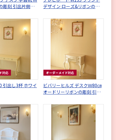
薇の彫刻 引出片側２
デザイン ローズ&リボンの彫
トグロス色
刻 ホワイト色
ド対応
オーダーメイド対応
0 引出し3杯 ホワイ
ビバリーヒルズ デスクＷ80㎝
オードリーリボンの彫刻 引出
し彫刻別注デザイン スーパー
ホワイト色 コンソール