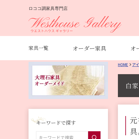
ロココ調家具専門店
オーダー家具
オ
家具一覧
HOME
ア
白家
元
キーワードで探す
具