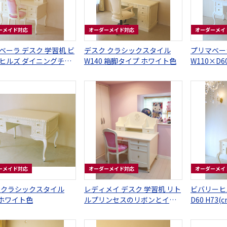
ーメイド対応
オーダーメイド対応
オーダーメイ
ベーラ デスク 学習机 ビ
デスク クラシックスタイル
プリマベー
ヒルズ ダイニングチェ
W140 箱脚タイプ ホワイト色
W110×D
刻 ホワイト色
ーホワイト
ーメイド対応
オーダーメイド対応
オーダーメイ
 クラシックスタイル
レディメイ デスク 学習机 リト
ビバリーヒル
 ホワイト色
ルプリンセスのリボンとイニ
D60 H73
シャルの彫刻
引出し1段