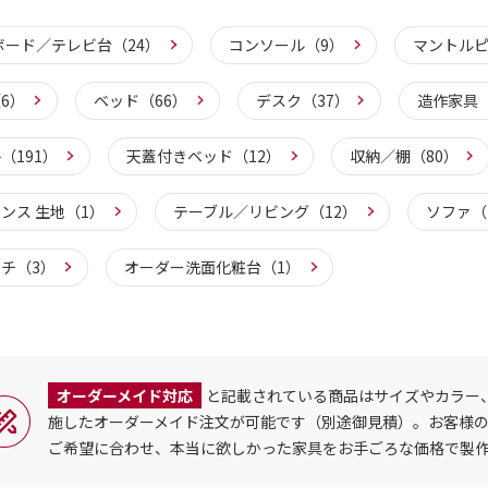
ボード／テレビ台（24）
コンソール（9）
マントルピ
6）
ベッド（66）
デスク（37）
造作家具（
（191）
天蓋付きベッド（12）
収納／棚（80）
ンス 生地（1）
テーブル／リビング（12）
ソファ（
チ（3）
オーダー洗面化粧台（1）
オーダーメイド対応
と記載されている商品はサイズやカラー
施したオーダーメイド注文が可能です（別途御見積）。お客様
ご希望に合わせ、本当に欲しかった家具をお手ごろな価格で製