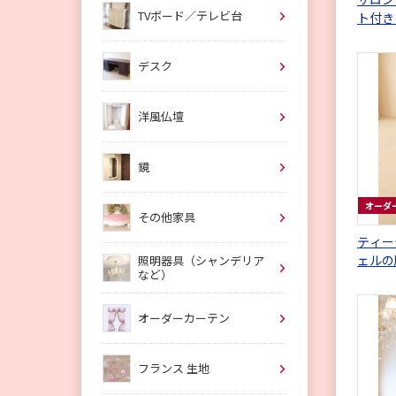
TVボード／テレビ台
ト付き
刻 ホ
デスク
洋風仏壇
鏡
オーダ
その他家具
ティー
ェルの
照明器具（シャンデリア
など）
オーダーカーテン
フランス 生地