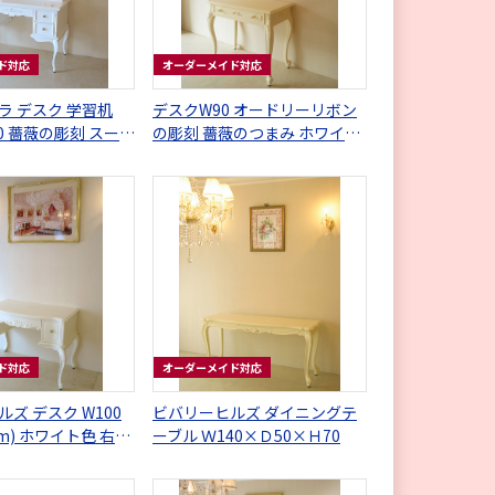
ド対応
オーダーメイド対応
ラ デスク 学習机
デスクW90 オードリーリボン
60 薔薇の彫刻 スーパ
の彫刻 薔薇のつまみ ホワイト
グロス色
色
ド対応
オーダーメイド対応
ズ デスク W100
ビバリーヒルズ ダイニングテ
(cm) ホワイト色 右側
ーブル Ｗ140×Ｄ50×Ｈ70