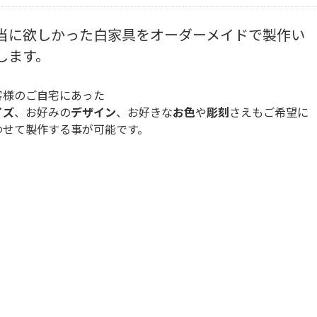
当に欲しかった白家具をオーダーメイド
で製作い
します。
客様のご自宅にあった
イズ
、お好みの
デザイン
、お好きな
お色
や
彫刻
さえもご希望に
わせて製作する事が可能です。