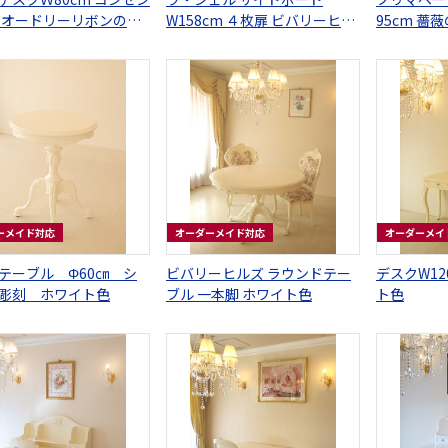
 オードリーリボンの彫
W158cm ４枚扉 ビバリーヒル
95cm 薔
ワイト色
ズの彫刻 ホワイト色
段 ホワイ
ーメイド対応
オーダーメイド対応
オーダーメイ
テーブル Φ60㎝ シ
ビバリーヒルズ ラウンドテー
デスクW12
彫刻 ホワイト色
ブル 一本脚 ホワイト色
ト色