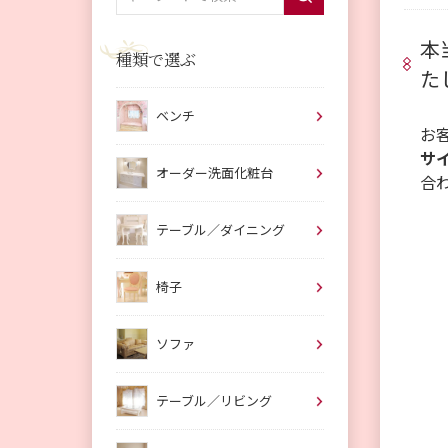
本
種類で選ぶ
た
ベンチ
お
サ
オーダー洗面化粧台
合
テーブル／ダイニング
椅子
ソファ
テーブル／リビング