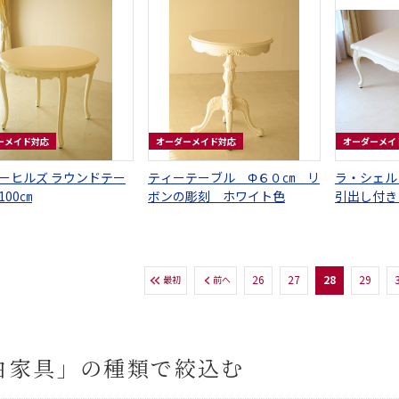
ーメイド対応
オーダーメイド対応
オーダーメイ
ーヒルズ ラウンドテー
ティーテーブル Φ６０㎝ リ
ラ・シェル
100㎝
ボンの彫刻 ホワイト色
引出し付き
イト色
26
27
28
29
最初
前へ
白家具」の種類で絞込む