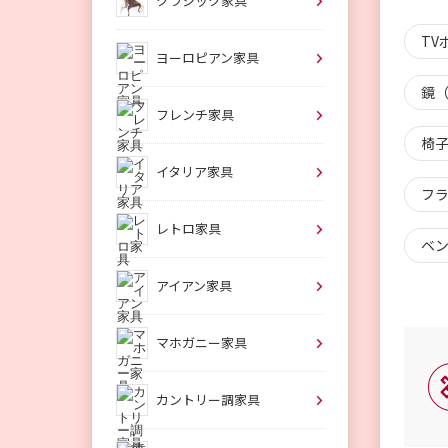
クラシック家具
TV
ヨーロピアン家具
鏡（
フレンチ家具
椅子
イタリア家具
フラ
レトロ家具
ベン
アイアン家具
マホガニー家具
カントリー調家具