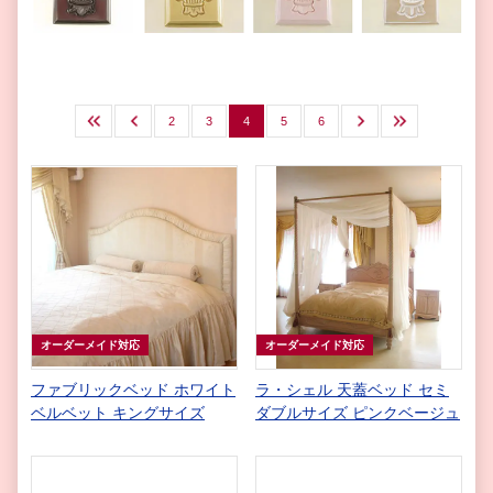
最初
前へ
2
3
4
5
6
次へ
最後
オーダーメイド対応
オーダーメイド対応
ファブリックベッド ホワイト
ラ・シェル 天蓋ベッド セミ
ベルベット キングサイズ
ダブルサイズ ピンクベージュ