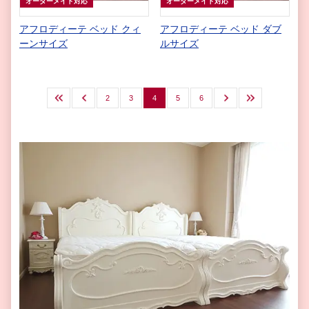
オーダーメイド対応
オーダーメイド対応
アフロディーテ ベッド クィ
アフロディーテ ベッド ダブ
ーンサイズ
ルサイズ
最初
前へ
2
3
4
5
6
次へ
最後