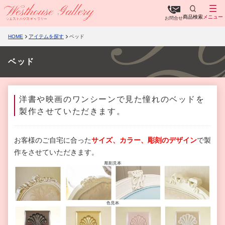
商品検索
メニュー
お問合せ
HOME
アイテムを探す
ベッド
ベッド
洋書や映画のワンシーンで見た憧れのベッドを
製作させていただきます。
お客様のご自宅に合った
サイズ、カラー、彫刻のデザイ
ン
で製
作をさせていただきます。